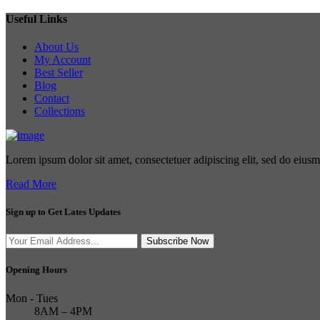
Useful Links
About Us
My Account
Best Seller
Blog
Contact
Collections
Lorem ipsum dolor sit amet, consectetuer adipiscing elit, sed do eius
Read More
Sign up to Get Lates Updates
Search
Subscribe Now
for:
Opening Hours
Mon - Tues
8AM – 4PM